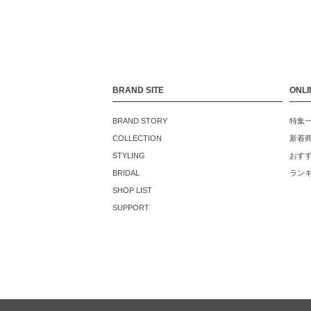
BRAND SITE
ONLI
BRAND STORY
特集
COLLECTION
新着
STYLING
おす
BRIDAL
ラン
SHOP LIST
SUPPORT