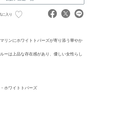
気に入り
マリンにホワイトトパーズが寄り添う華やか
ルーは上品な存在感があり、優しい女性らし
・ホワイトトパーズ
35,000円
36,000円
44,000円
45,00