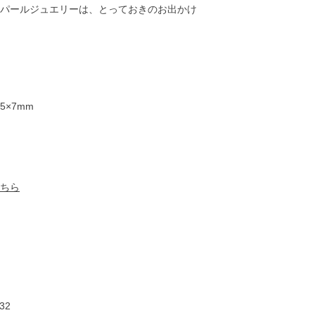
パールジュエリーは、とっておきのお出かけ
5×7mm
ちら
26,000円
30,000円
40,000円
40,00
32