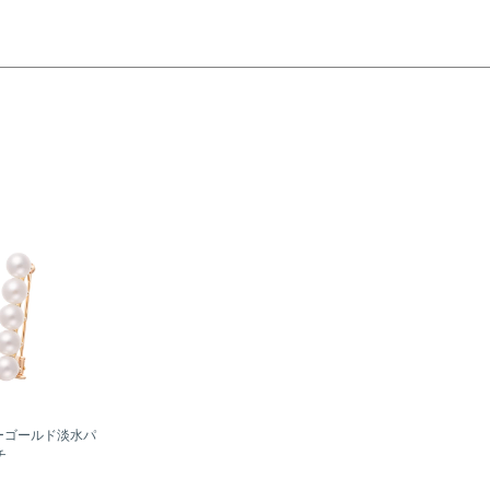
ーゴールド淡水パ
チ