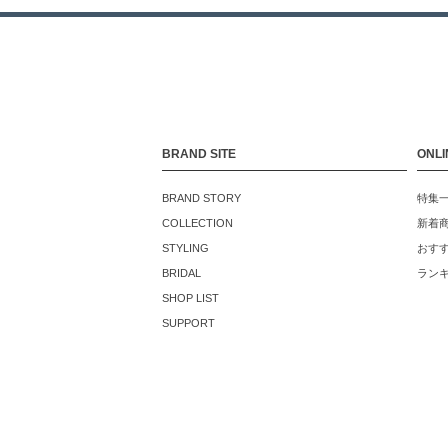
BRAND SITE
ONLI
BRAND STORY
特集
COLLECTION
新着
STYLING
おす
BRIDAL
ラン
SHOP LIST
SUPPORT