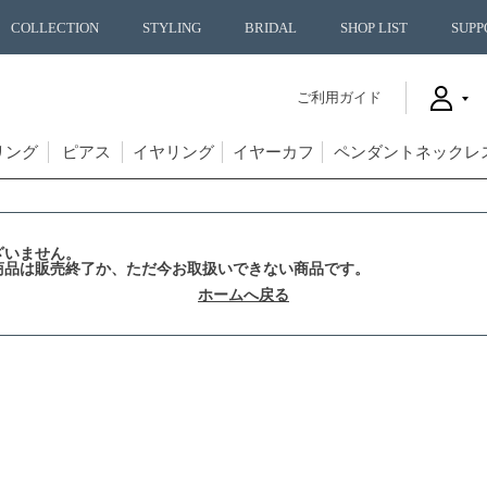
COLLECTION
STYLING
BRIDAL
SHOP LIST
SUPP
ご利用ガイド
リング
ピアス
イヤリング
イヤーカフ
ペンダントネックレ
ざいません。
商品は販売終了か、ただ今お取扱いできない商品です。
ホームへ戻る