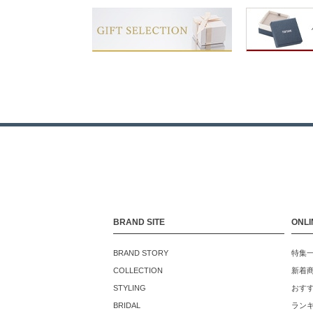
BRAND SITE
ONLI
BRAND STORY
特集
COLLECTION
新着
STYLING
おす
BRIDAL
ラン